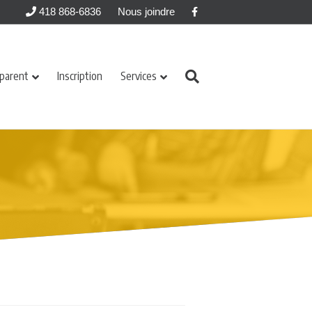
Facebook
418 868-6836
Nous joindre
 parent
Inscription
Services